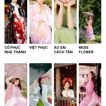
CỔ PHỤC
VIỆT PHỤC
ÁO DÀI
MUSE
NHÀ THANH
CÁCH TÂN
FLOWER