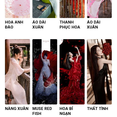
HOA ANH
ÁO DÀI
THANH
ÁO DÀI
ĐÀO
XUÂN
PHỤC HOA
XUÂN
NÀNG XUÂN
MUSE RED
HOA BỈ
THẤT TÌNH
FISH
NGẠN