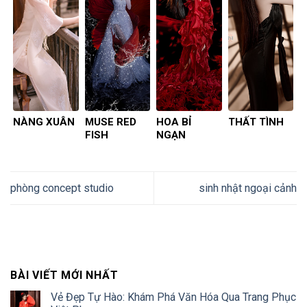
NÀNG XUÂN
MUSE RED
HOA BỈ
THẤT TÌNH
FISH
NGẠN
phòng concept studio
sinh nhật ngoại cảnh
BÀI VIẾT MỚI NHẤT
Vẻ Đẹp Tự Hào: Khám Phá Văn Hóa Qua Trang Phục