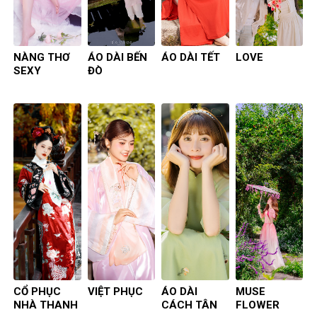
NÀNG THƠ
ÁO DÀI BẾN
ÁO DÀI TẾT
LOVE
SEXY
ĐÒ
CỔ PHỤC
VIỆT PHỤC
ÁO DÀI
MUSE
NHÀ THANH
CÁCH TÂN
FLOWER