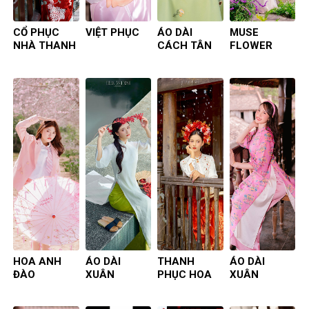
CỔ PHỤC
VIỆT PHỤC
ÁO DÀI
MUSE
NHÀ THANH
CÁCH TÂN
FLOWER
HOA ANH
ÁO DÀI
THANH
ÁO DÀI
ĐÀO
XUÂN
PHỤC HOA
XUÂN