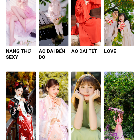
NÀNG THƠ
ÁO DÀI BẾN
ÁO DÀI TẾT
LOVE
SEXY
ĐÒ