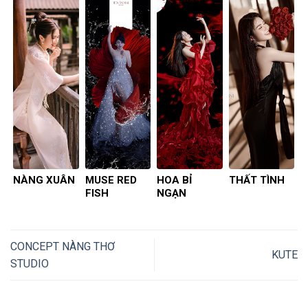
NÀNG XUÂN
MUSE RED
HOA BỈ
THẤT TÌNH
FISH
NGẠN
CONCEPT NÀNG THƠ
KUTE
STUDIO