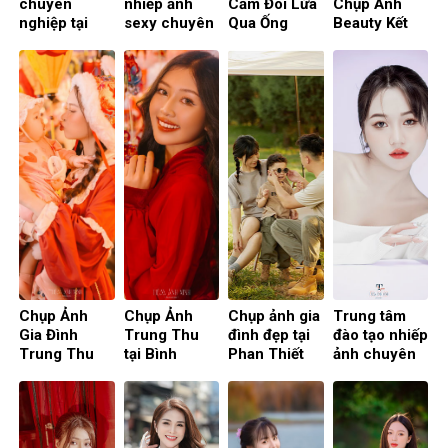
chuyên
nhiếp ảnh
Cảm Đôi Lứa
Chụp Ảnh
nghiệp tại
sexy chuyên
Qua Ống
Beauty Kết
thành phố Hồ
nghiệp: Gợi
Kính: Nghệ
Hợp Sexy
Chí Minh –
cảm – quyến
Thuật Chụp
Tạo Sự Cuốn
Dịch vụ tốt
rũ
Ảnh Cặp Đôi
Hút”
nhất và góc
chụp đẹp
Chụp Ảnh
Chụp Ảnh
Chụp ảnh gia
Trung tâm
Gia Đình
Trung Thu
đình đẹp tại
đào tạo nhiếp
Trung Thu
tại Bình
Phan Thiết
ảnh chuyên
tại Studio: Kỷ
Dương: Tạo
nghiệp tại Sài
Niệm Ngày
Nên Những
Gòn
Hội Đoàn
Kỷ Niệm
Viên
Đáng Nhớ