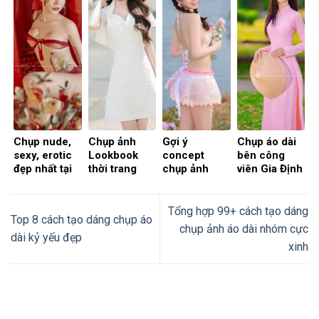
Chụp nude,
Chụp ảnh
Gợi ý
Chụp áo dài
sexy, erotic
Lookbook
concept
bên công
đẹp nhất tại
thời trang
chụp ảnh
viên Gia Định
Sài Gòn
chuyên
sexy cực đẹp
TP. Hồ Chí
nghiệp và uy
tại thành phố
Minh
tín tại thành
Hồ Chí Minh
Tổng hợp 99+ cách tạo dáng
Top 8 cách tạo dáng chụp áo
phố Hồ Chí
chụp ảnh áo dài nhóm cực
Minh
dài kỷ yếu đẹp
xinh