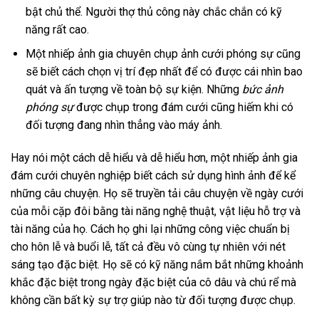
bật chủ thể. Người thợ thủ công này chắc chắn có kỹ
năng rất cao.
Một nhiếp ảnh gia chuyên chụp ảnh cưới phóng sự cũng
sẽ biết cách chọn vị trí đẹp nhất để có được cái nhìn bao
quát và ấn tượng về toàn bộ sự kiện. Những
bức ảnh
phóng sự
được chụp trong đám cưới cũng hiếm khi có
đối tượng đang nhìn thẳng vào máy ảnh.
Hay nói một cách dễ hiểu và dễ hiểu hơn, một nhiếp ảnh gia
đám cưới chuyên nghiệp biết cách sử dụng hình ảnh để kể
những câu chuyện. Họ sẽ truyền tải câu chuyện về ngày cưới
của mỗi cặp đôi bằng tài năng nghệ thuật, vật liệu hỗ trợ và
tài năng của họ. Cách họ ghi lại những công việc chuẩn bị
cho hôn lễ và buổi lễ, tất cả đều vô cùng tự nhiên với nét
sáng tạo đặc biệt. Họ sẽ có kỹ năng nắm bắt những khoảnh
khắc đặc biệt trong ngày đặc biệt của cô dâu và chú rể mà
không cần bất kỳ sự trợ giúp nào từ đối tượng được chụp.