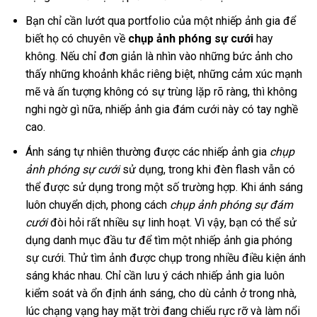
Bạn chỉ cần lướt qua portfolio của một nhiếp ảnh gia để
biết họ có chuyên về
chụp ảnh phóng sự cưới
hay
không. Nếu chỉ đơn giản là nhìn vào những bức ảnh cho
thấy những khoảnh khắc riêng biệt, những cảm xúc mạnh
mẽ và ấn tượng không có sự trùng lặp rõ ràng, thì không
nghi ngờ gì nữa, nhiếp ảnh gia đám cưới này có tay nghề
cao.
Ánh sáng tự nhiên thường được các nhiếp ảnh gia
chụp
ảnh phóng sự cưới
sử dụng, trong khi đèn flash vẫn có
thể được sử dụng trong một số trường hợp. Khi ánh sáng
luôn chuyển dịch, phong cách
chụp ảnh phóng sự đám
cưới
đòi hỏi rất nhiều sự linh hoạt. Vì vậy, bạn có thể sử
dụng danh mục đầu tư để tìm một nhiếp ảnh gia phóng
sự cưới. Thử tìm ảnh được chụp trong nhiều điều kiện ánh
sáng khác nhau. Chỉ cần lưu ý cách nhiếp ảnh gia luôn
kiểm soát và ổn định ánh sáng, cho dù cảnh ở trong nhà,
lúc chạng vạng hay mặt trời đang chiếu rực rỡ và làm nổi