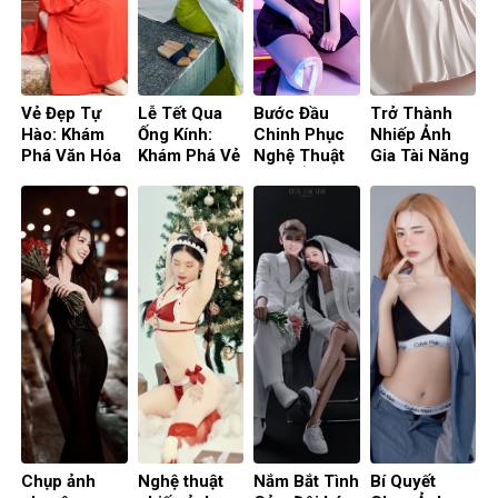
Vẻ Đẹp Tự
Lễ Tết Qua
Bước Đầu
Trở Thành
Hào: Khám
Ống Kính:
Chinh Phục
Nhiếp Ảnh
Phá Văn Hóa
Khám Phá Vẻ
Nghệ Thuật
Gia Tài Năng
Qua Trang
Đẹp Truyền
Chụp Ảnh:
với Khóa Học
Phục Việt
Thống Qua
Đào Tạo
Chụp Ảnh Tại
Phục
Ảnh Áo Dài
Chụp Ảnh Tại
Bình Dương
Bình Dương
Chụp ảnh
Nghệ thuật
Nắm Bắt Tình
Bí Quyết