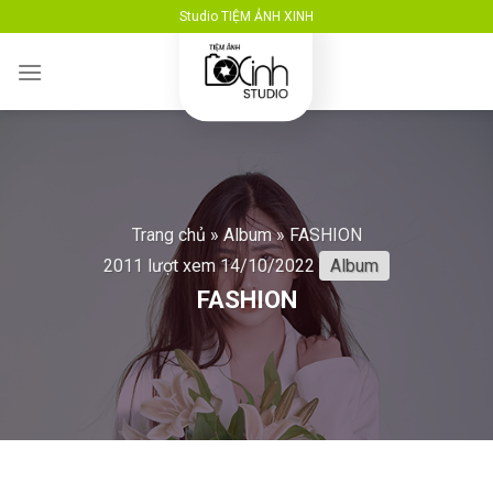
Skip
Studio TIỆM ẢNH XINH
to
content
Trang chủ
»
Album
»
FASHION
2011 lượt xem
14/10/2022
Album
FASHION