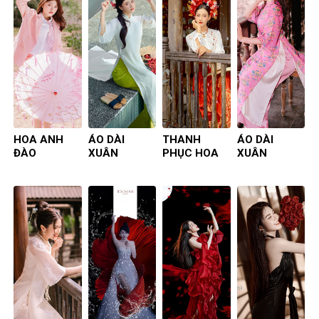
HOA ANH
ÁO DÀI
THANH
ÁO DÀI
ĐÀO
XUÂN
PHỤC HOA
XUÂN