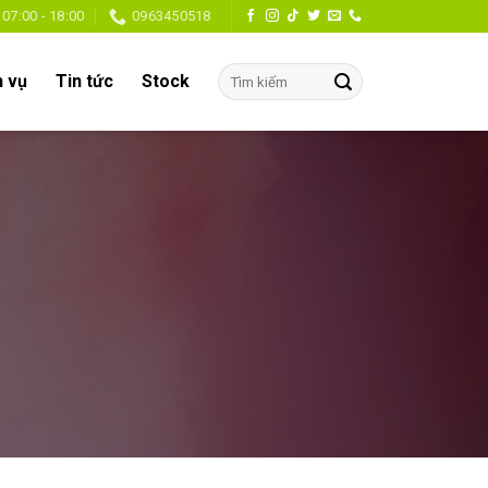
07:00 - 18:00
0963450518
h vụ
Tin tức
Stock