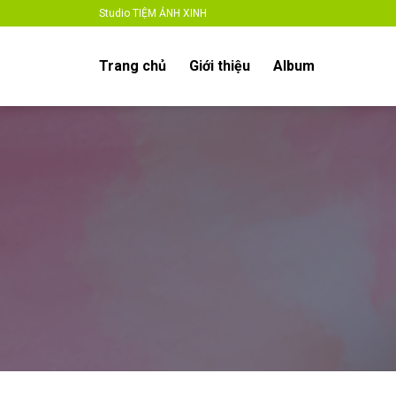
Skip
Studio TIỆM ẢNH XINH
to
content
Trang chủ
Giới thiệu
Album