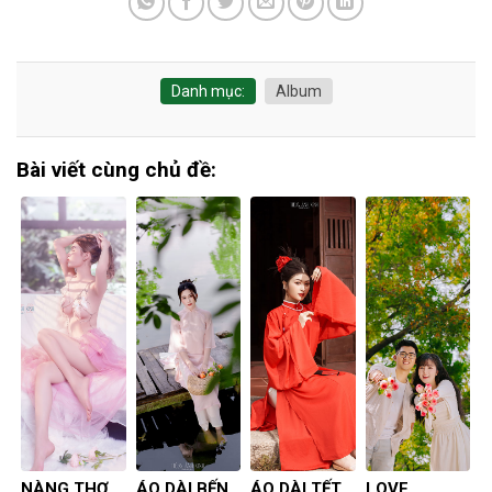
Danh mục:
Album
Bài viết cùng chủ đề:
NÀNG THƠ
ÁO DÀI BẾN
ÁO DÀI TẾT
LOVE