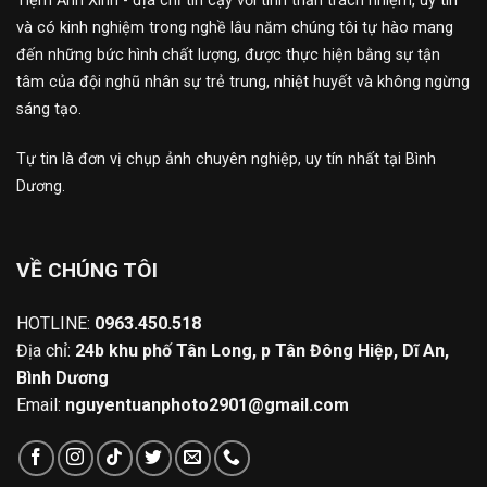
Tiệm Ảnh Xinh - địa chỉ tin cậy với tinh thần trách nhiệm, uy tín
và có kinh nghiệm trong nghề lâu năm chúng tôi tự hào mang
đến những bức hình chất lượng, được thực hiện bằng sự tận
tâm của đội nghũ nhân sự trẻ trung, nhiệt huyết và không ngừng
sáng tạo.
Tự tin là đơn vị chụp ảnh chuyên nghiệp, uy tín nhất tại Bình
Dương.
VỀ CHÚNG TÔI
HOTLINE:
0963.450.518
Địa chỉ:
24b khu phố Tân Long, p Tân Đông Hiệp, Dĩ An,
Bình Dương
Email:
nguyentuanphoto2901@gmail.com