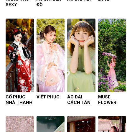
SEXY
ĐÒ
CỔ PHỤC
VIỆT PHỤC
ÁO DÀI
MUSE
NHÀ THANH
CÁCH TÂN
FLOWER