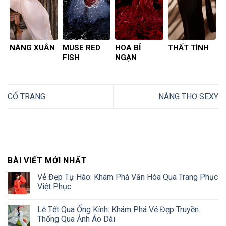
NÀNG XUÂN
MUSE RED
HOA BỈ
THẤT TÌNH
FISH
NGẠN
CỔ TRANG
NÀNG THƠ SEXY
BÀI VIẾT MỚI NHẤT
Vẻ Đẹp Tự Hào: Khám Phá Văn Hóa Qua Trang Phục
Việt Phục
Lễ Tết Qua Ống Kính: Khám Phá Vẻ Đẹp Truyền
Thống Qua Ảnh Áo Dài