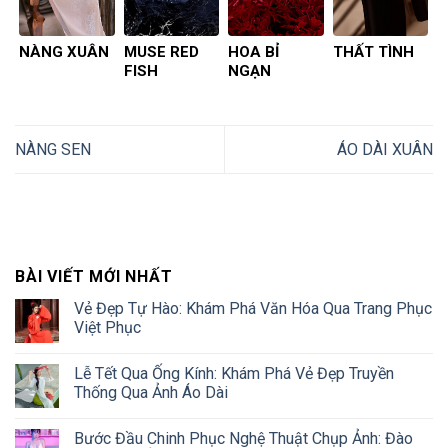
NÀNG XUÂN
MUSE RED
HOA BỈ
THẤT TÌNH
FISH
NGẠN
NÀNG SEN
ÁO DÀI XUÂN
BÀI VIẾT MỚI NHẤT
Vẻ Đẹp Tự Hào: Khám Phá Văn Hóa Qua Trang Phục
Việt Phục
Lễ Tết Qua Ống Kính: Khám Phá Vẻ Đẹp Truyền
Thống Qua Ảnh Áo Dài
Bước Đầu Chinh Phục Nghệ Thuật Chụp Ảnh: Đào