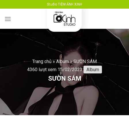
Skip
Studio TIỆM ẢNH XINH
to
content
Trang chủ
»
Album
»
SƯỜN SÁM
4360 lượt xem
15/02/2023
Album
SƯỜN SÁM