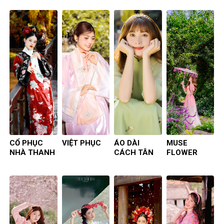
CỔ PHỤC
VIỆT PHỤC
ÁO DÀI
MUSE
NHÀ THANH
CÁCH TÂN
FLOWER