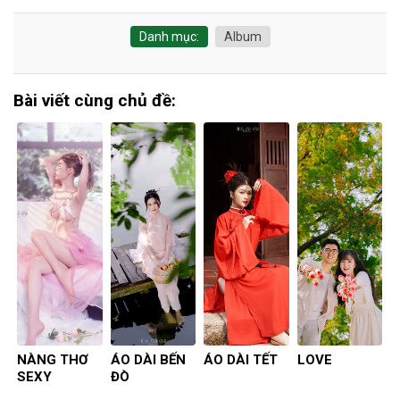
Danh mục:
Album
Bài viết cùng chủ đề:
NÀNG THƠ
ÁO DÀI BẾN
ÁO DÀI TẾT
LOVE
SEXY
ĐÒ