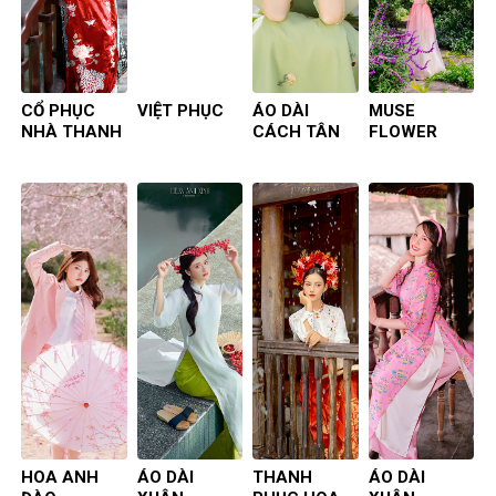
CỔ PHỤC
VIỆT PHỤC
ÁO DÀI
MUSE
NHÀ THANH
CÁCH TÂN
FLOWER
HOA ANH
ÁO DÀI
THANH
ÁO DÀI