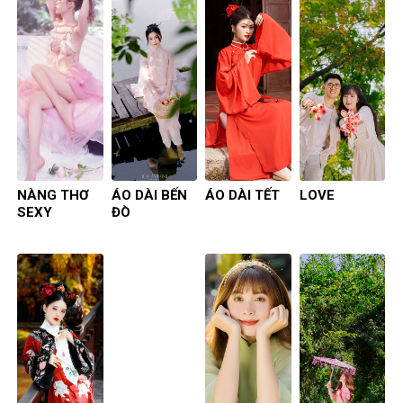
NÀNG THƠ
ÁO DÀI BẾN
ÁO DÀI TẾT
LOVE
SEXY
ĐÒ