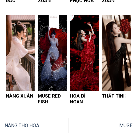
ĐÀO
XUÂN
PHỤC HOA
XUÂN
NÀNG XUÂN
MUSE RED
HOA BỈ
THẤT TÌNH
FISH
NGẠN
NÀNG THƠ HOA
MUSE